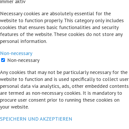
immer aktiv
Necessary cookies are absolutely essential for the
Auf Facebook ansehen
website to function properly. This category only includes
·
Teilen
cookies that ensures basic functionalities and security
Share on Facebook
Share on Twitter
Share on
features of the website. These cookies do not store any
Linked In
Share by Email
personal information.
View Comments
Non-necessary
Likes:
0
Non-necessary
Shares:
0
Any cookies that may not be particularly necessary for the
Comments:
0
website to function and is used specifically to collect user
personal data via analytics, ads, other embedded contents
Auf Facebook kommentieren
are termed as non-necessary cookies. It is mandatory to
procure user consent prior to running these cookies on
Hart und Trocken
your website.
5 Jahre zuvor
SPEICHERN UND AKZEPTIEREN
Sind wir nicht alle ein bisschen peergroup-gesteuert? Wer sich
selbst farblos fühlt, schaut am besten auf die Leute in seiner