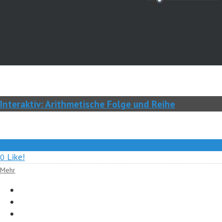
Interaktiv: Arithmetische Folge und Reihe
0
Like!
0
Mehr