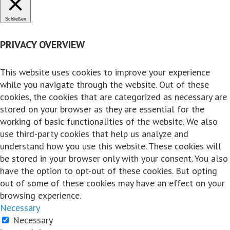
Auf Facebook ansehen
Schließen
·
Teilen
PRIVACY OVERVIEW
Share on Facebook
Share on Twitter
Share on
Linked In
Share by Email
View Comments
This website uses cookies to improve your experience
while you navigate through the website. Out of these
Likes:
0
cookies, the cookies that are categorized as necessary are
stored on your browser as they are essential for the
Shares:
0
working of basic functionalities of the website. We also
Comments:
1
use third-party cookies that help us analyze and
understand how you use this website. These cookies will
Auf Facebook kommentieren
be stored in your browser only with your consent. You also
have the option to opt-out of these cookies. But opting
Cordian Riener
out of some of these cookies may have an effect on your
Hart und Trocken
browsing experience.
5 Jahre zuvor
Necessary
Necessary
...
Mehr
Weniger
Wissen vernetzt...