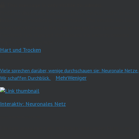
This message is only visible to admins.
Problem displaying Facebook posts. Backup cache in use.
Error:
Error validating access token: The session has been
invalidated because the user changed their password or
Facebook has changed the session for security reasons.
Type:
OAuthException
Hart und Trocken
5 Jahre zuvor
Viele sprechen darüber, wenige durchschauen sie: Neuronale Netze.
...
Mehr
Weniger
Wir schaffen Durchblick.
Interaktiv: Neuronales Netz
www.hartundtrocken.de
Die App visualisiert ein einfaches neuronales Netz – wie
es lernt und wie es arbeitet – am Beispiel der Erkennung