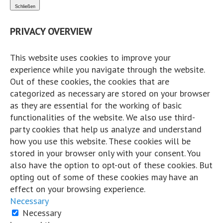
·
Teilen
Schließen
Share on Facebook
Share on Twitter
Share on L
View Comments
PRIVACY OVERVIEW
Likes:
0
This website uses cookies to improve your
Shares:
0
experience while you navigate through the website.
Comments:
1
Out of these cookies, the cookies that are
categorized as necessary are stored on your browser
Auf Facebook kommentieren
as they are essential for the working of basic
functionalities of the website. We also use third-
Cordian Riener
party cookies that help us analyze and understand
how you use this website. These cookies will be
Hart und Trocken
stored in your browser only with your consent. You
5 Jahre zuvor
also have the option to opt-out of these cookies. But
opting out of some of these cookies may have an
...
Mehr
Weniger
Wissen vernetzt...
effect on your browsing experience.
Necessary
Auf Facebook ansehen
Necessary