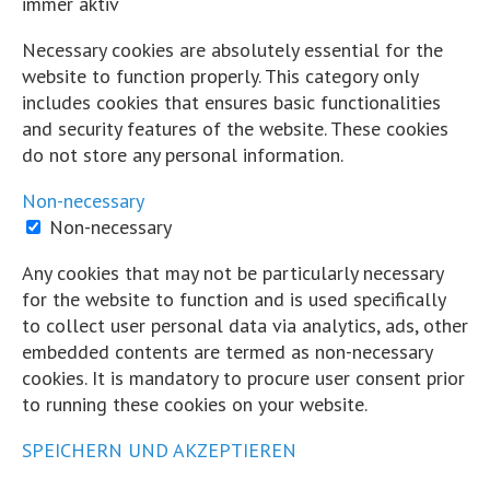
·
Teilen
immer aktiv
Share on Facebook
Share on Twitter
Share on L
Necessary cookies are absolutely essential for the
View Comments
website to function properly. This category only
includes cookies that ensures basic functionalities
Likes:
0
and security features of the website. These cookies
Shares:
0
do not store any personal information.
Comments:
0
Non-necessary
Auf Facebook kommentieren
Non-necessary
Hart und Trocken
Any cookies that may not be particularly necessary
5 Jahre zuvor
for the website to function and is used specifically
to collect user personal data via analytics, ads, other
Sind wir nicht alle ein bisschen peergroup-gesteuert? Wer sich s
embedded contents are termed as non-necessary
seiner Umgebung und kupfert ab. So macht's auch der kNN-Algo
cookies. It is mandatory to procure user consent prior
Taktik.
to running these cookies on your website.
...
Mehr
Weniger
SPEICHERN UND AKZEPTIEREN