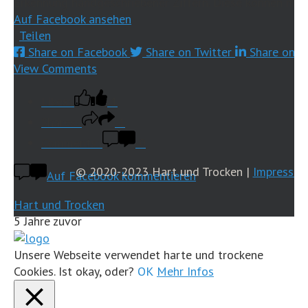
Erkennung handgeschriebener Ziffern. Diese können mit d
Auf Facebook ansehen
·
Teilen
Share on Facebook
Share on Twitter
Share on L
View Comments
Likes:
1
Shares:
1
Comments:
0
© 2020-2023 Hart und Trocken |
Impressu
Auf Facebook kommentieren
Hart und Trocken
5 Jahre zuvor
...
Mehr
Weniger
Unsere Webseite verwendet harte und trockene
Cookies. Ist okay, oder?
OK
Mehr Infos
Auf Facebook ansehen