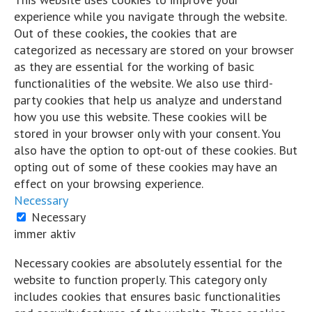
on Linked In
Share by Email
experience while you navigate through the website.
View Comments
Out of these cookies, the cookies that are
categorized as necessary are stored on your browser
Likes:
0
as they are essential for the working of basic
functionalities of the website. We also use third-
Shares:
0
party cookies that help us analyze and understand
Comments:
1
how you use this website. These cookies will be
stored in your browser only with your consent. You
Auf Facebook kommentieren
also have the option to opt-out of these cookies. But
opting out of some of these cookies may have an
Cordian Riener
effect on your browsing experience.
Hart und Trocken
Necessary
5 Jahre zuvor
Necessary
immer aktiv
...
Mehr
Weniger
Wissen vernetzt...
Necessary cookies are absolutely essential for the
website to function properly. This category only
Auf Facebook ansehen
includes cookies that ensures basic functionalities
·
Teilen