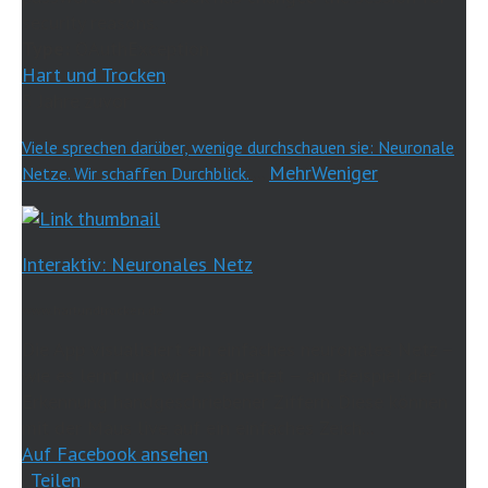
security reasons.
Type:
OAuthException
Hart und Trocken
5 Jahre zuvor
Viele sprechen darüber, wenige durchschauen sie: Neuronale
...
Mehr
Weniger
Netze. Wir schaffen Durchblick.
Interaktiv: Neuronales Netz
www.hartundtrocken.de
Die App visualisiert ein einfaches neuronales Netz –
wie es lernt und wie es arbeitet – am Beispiel der
Erkennung handgeschriebener Ziffern. Diese können
mit der Maus live auf ein einfaches Zeich...
Auf Facebook ansehen
·
Teilen