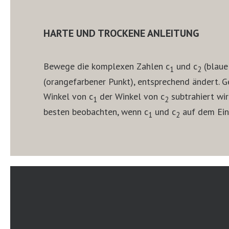
HARTE UND TROCKENE ANLEITUNG
Bewege die komplexen Zahlen c
und c
(blaue
1
2
(orangefarbener Punkt), entsprechend ändert. G
Winkel von c
der Winkel von c
subtrahiert wir
1
2
besten beobachten, wenn c
und c
auf dem Einh
1
2