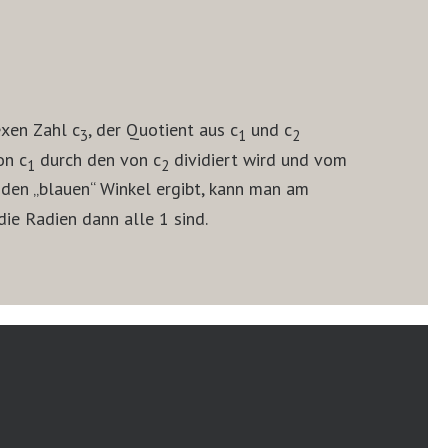
exen Zahl c
, der Quotient aus c
und c
3
1
2
on c
durch den von c
dividiert wird und vom
1
2
eiden „blauen“ Winkel ergibt, kann man am
die Radien dann alle 1 sind.