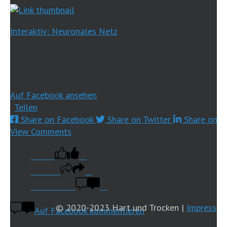
Interaktiv: Neuronales Netz
www.hartundtrocken.de
Die App visualisiert ein einfaches neuronales Netz – wie
Erkennung handgeschriebener Ziffern. Diese können mit d
Auf Facebook ansehen
·
Teilen
Share on Facebook
Share on Twitter
Share on L
View Comments
Likes:
1
Shares:
1
Comments:
0
© 2020-2023 Hart und Trocken |
Impressu
Auf Facebook kommentieren