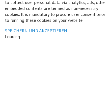
to collect user personal data via analytics, ads, other
Sind wir nicht alle ein bisschen peergroup-gesteuert? Wer sich s
embedded contents are termed as non-necessary
seiner Umgebung und kupfert ab. So macht's auch der kNN-Algo
cookies. It is mandatory to procure user consent prior
Taktik.
to running these cookies on your website.
...
Mehr
Weniger
SPEICHERN UND AKZEPTIEREN
Loading...
Interaktiv: Der K-Nearest-Neighbours-Algorithmus
www.hartundtrocken.de
“kNN” steht für “k nearest neighbours”. Der kNN-Algorith
der “supervised” Machine-Learning-Algorithmen: Ein neue
Auf Facebook ansehen
·
Teilen
Share on Facebook
Share on Twitter
Share on L
View Comments