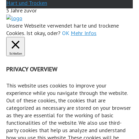
Hart und Trocken
5 Jahre zuvor
...
Mehr
Weniger
Unsere Webseite verwendet harte und trockene
Cookies. Ist okay, oder?
OK
Mehr Infos
Auf Facebook ansehen
·
Teilen
Schließen
Share on Facebook
Share on Twitter
Share on L
View Comments
PRIVACY OVERVIEW
Likes:
0
This website uses cookies to improve your
Shares:
0
experience while you navigate through the website.
Comments:
1
Out of these cookies, the cookies that are
categorized as necessary are stored on your browser
Auf Facebook kommentieren
as they are essential for the working of basic
functionalities of the website. We also use third-
Cordian Riener
party cookies that help us analyze and understand
how you use this website. These cookies will be