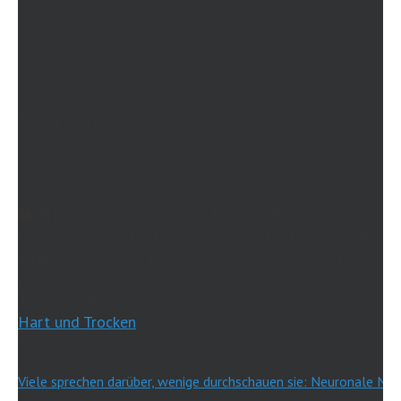
FACEBOOK
This message is only visible to admins.
Problem displaying Facebook posts. Backup cache in use
Error:
Error validating access token: The session has be
password or Facebook has changed the session for secur
Type:
OAuthException
Hart und Trocken
5 Jahre zuvor
Viele sprechen darüber, wenige durchschauen sie: Neuronale Net