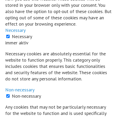
Hart und Trocken
stored in your browser only with your consent. You
5 Jahre zuvor
also have the option to opt-out of these cookies. But
opting out of some of these cookies may have an
...
Mehr
Weniger
Wissen vernetzt...
effect on your browsing experience.
Necessary
Auf Facebook ansehen
Necessary
·
Teilen
immer aktiv
Share on Facebook
Share on Twitter
Share on L
Necessary cookies are absolutely essential for the
View Comments
website to function properly. This category only
includes cookies that ensures basic functionalities
Likes:
0
and security features of the website. These cookies
Shares:
0
do not store any personal information.
Comments:
0
Non-necessary
Auf Facebook kommentieren
Non-necessary
Hart und Trocken
Any cookies that may not be particularly necessary
5 Jahre zuvor
for the website to function and is used specifically