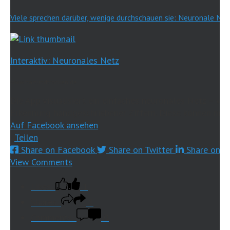
Viele sprechen darüber, wenige durchschauen sie: Neuronale Net
Interaktiv: Neuronales Netz
www.hartundtrocken.de
Die App visualisiert ein einfaches neuronales Netz – wie
Erkennung handgeschriebener Ziffern. Diese können mit d
Auf Facebook ansehen
·
Teilen
Share on Facebook
Share on Twitter
Share on L
View Comments
Likes:
1
Shares:
1
Comments:
0