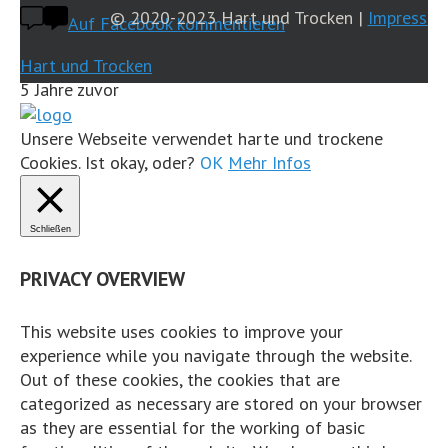
© 2020-2023 Hart und Trocken |
Impressu
Auf Facebook kommentieren
Hart und Trocken
5 Jahre zuvor
...
Mehr
Weniger
Unsere Webseite verwendet harte und trockene
Cookies. Ist okay, oder?
OK
Mehr Infos
Auf Facebook ansehen
·
Teilen
Schließen
Share on Facebook
Share on Twitter
Share on L
View Comments
PRIVACY OVERVIEW
Likes:
0
This website uses cookies to improve your
Shares:
0
experience while you navigate through the website.
Comments:
1
Out of these cookies, the cookies that are
categorized as necessary are stored on your browser
Auf Facebook kommentieren
as they are essential for the working of basic