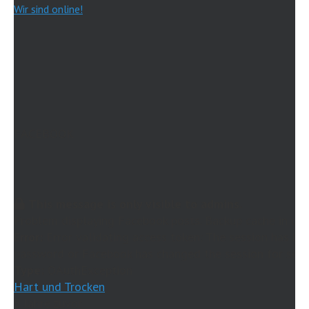
Wir sind online!
FACEBOOK
This message is only visible to admins.
Problem displaying Facebook posts. Backup cache in use
Error:
Error validating access token: The session has be
password or Facebook has changed the session for secur
Type:
OAuthException
Hart und Trocken
5 Jahre zuvor