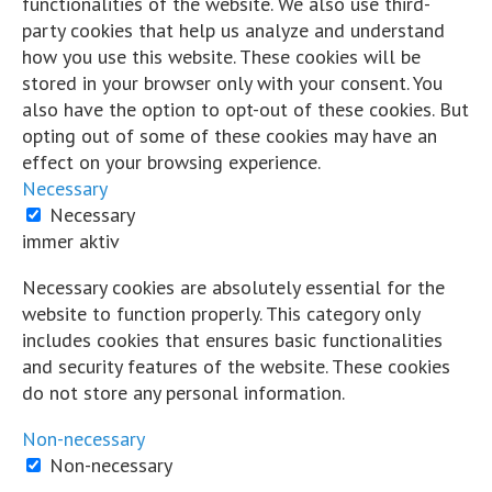
functionalities of the website. We also use third-
Cordian Riener
party cookies that help us analyze and understand
how you use this website. These cookies will be
Hart und Trocken
stored in your browser only with your consent. You
5 Jahre zuvor
also have the option to opt-out of these cookies. But
opting out of some of these cookies may have an
...
Mehr
Weniger
Wissen vernetzt...
effect on your browsing experience.
Necessary
Auf Facebook ansehen
Necessary
·
Teilen
immer aktiv
Share on Facebook
Share on Twitter
Share on L
Necessary cookies are absolutely essential for the
View Comments
website to function properly. This category only
includes cookies that ensures basic functionalities
Likes:
0
and security features of the website. These cookies
Shares:
0
do not store any personal information.
Comments:
0
Non-necessary
Auf Facebook kommentieren
Non-necessary