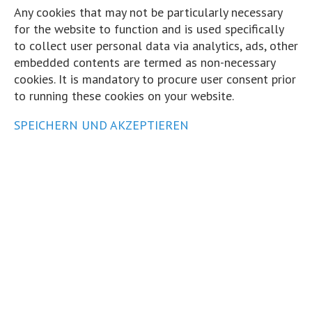
Hart und Trocken
Any cookies that may not be particularly necessary
5 Jahre zuvor
for the website to function and is used specifically
to collect user personal data via analytics, ads, other
Sind wir nicht alle ein bisschen peergroup-gesteuert? Wer sich s
embedded contents are termed as non-necessary
seiner Umgebung und kupfert ab. So macht's auch der kNN-Algo
cookies. It is mandatory to procure user consent prior
Taktik.
to running these cookies on your website.
...
Mehr
Weniger
SPEICHERN UND AKZEPTIEREN
Interaktiv: Der K-Nearest-Neighbours-Algorithmus
www.hartundtrocken.de
“kNN” steht für “k nearest neighbours”. Der kNN-Algorith
der “supervised” Machine-Learning-Algorithmen: Ein neue
Auf Facebook ansehen
·
Teilen
Share on Facebook
Share on Twitter
Share on L